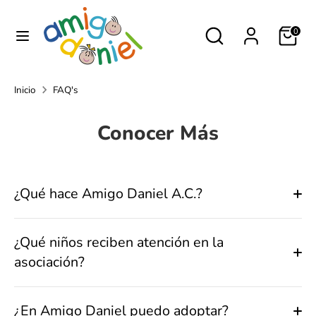
Ir
directamente
buscar
Buscar
0
al
en
Buscar
buscar
contenido
nuestra
en
tienda
Inicio
FAQ's
nuestra
tienda
Conocer Más
¿Qué hace Amigo Daniel A.C.?
¿Qué niños reciben atención en la
asociación?
¿En Amigo Daniel puedo adoptar?